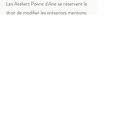
Les Ateliers Poivre d'Ane se réservent le
droit de modifier les présentes mentions
légales à tout moment. Les utilisateurs
sont invités à consulter régulièrement
cette page afin de se tenir informés des
dernières modifications.
Contact
Pour toute question relative aux présentes
mentions légales, à la gestion de vos
données personnelles ou à l’utilisation du
site, vous pouvez nous contacter à
l’adresse suivante :
communication@atelierspoivredane.com
Ateliers Poivre d'Ane - 50, avenue du
maréchal de Lattre de Tassigny, 13090